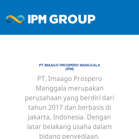
PT IMAAGO PROSPERO MANGGALA
(IPM)
PT. Imaago Prospero
Manggala merupakan
perusahaan yang berdiri dari
tahun 2017 dan berbasis di
Jakarta, Indonesia. Dengan
latar belakang usaha dalam
bidang penyediaan,